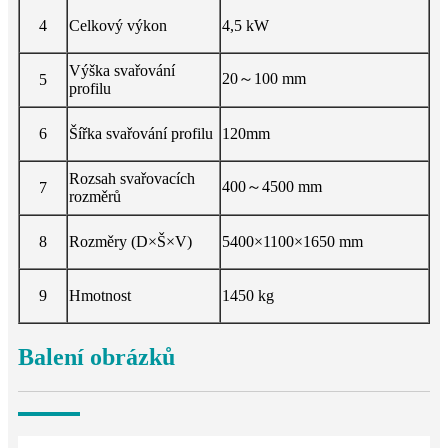
4
Celkový výkon
4,5 kW
Výška svařování
20～100 mm
5
profilu
6
Šířka svařování profilu
120mm
Rozsah svařovacích
400～4500 mm
7
rozměrů
8
Rozměry (D×Š×V)
5400×1100×1650 mm
9
Hmotnost
1450 kg
Balení obrázků