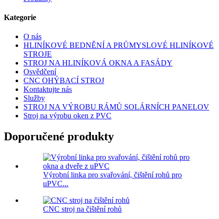
Kategorie
O nás
HLINÍKOVÉ BEDNĚNÍ A PRŮMYSLOVÉ HLINÍKOVÉ
STROJE
STROJ NA HLINÍKOVÁ OKNA A FASÁDY
Osvědčení
CNC OHÝBACÍ STROJ
Kontaktujte nás
Služby
STROJ NA VÝROBU RÁMŮ SOLÁRNÍCH PANELOV
Stroj na výrobu oken z PVC
Doporučené produkty
Výrobní linka pro svařování, čištění rohů pro
uPVC...
CNC stroj na čištění rohů