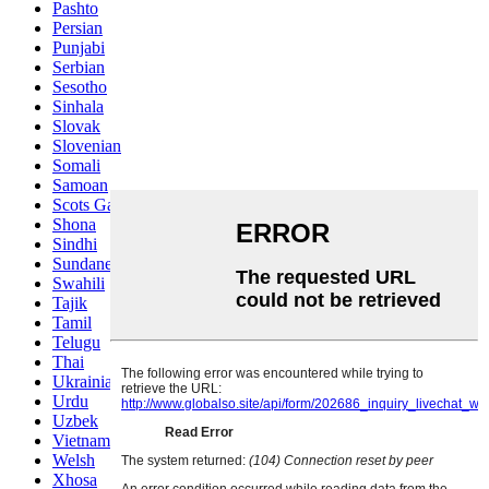
Pashto
Persian
Punjabi
Serbian
Sesotho
Sinhala
Slovak
Slovenian
Somali
Samoan
Scots Gaelic
Shona
Sindhi
Sundanese
Swahili
Tajik
Tamil
Telugu
Thai
Ukrainian
Urdu
Uzbek
Vietnamese
Welsh
Xhosa