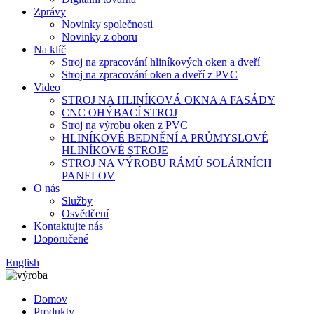
Zprávy
Novinky společnosti
Novinky z oboru
Na klíč
Stroj na zpracování hliníkových oken a dveří
Stroj na zpracování oken a dveří z PVC
Video
STROJ NA HLINÍKOVÁ OKNA A FASÁDY
CNC OHÝBACÍ STROJ
Stroj na výrobu oken z PVC
HLINÍKOVÉ BEDNĚNÍ A PRŮMYSLOVÉ
HLINÍKOVÉ STROJE
STROJ NA VÝROBU RÁMŮ SOLÁRNÍCH
PANELOV
O nás
Služby
Osvědčení
Kontaktujte nás
Doporučené
English
Domov
Produkty