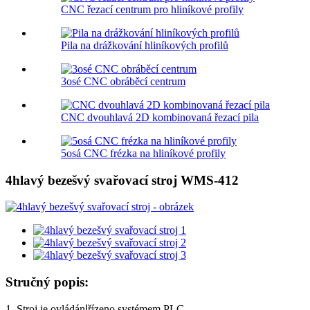
CNC řezací centrum pro hliníkové profily
Pila na drážkování hliníkových profilů
3osé CNC obráběcí centrum
CNC dvouhlavá 2D kombinovaná řezací pila
5osá CNC frézka na hliníkové profily
4hlavý bezešvý svařovací stroj WMS-412
Stručný popis:
1. Stroj je ovládán
l
řízeno systémem PLC.