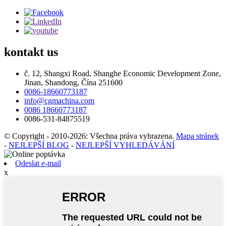
kontakt
us
č. 12, Shangxi Road, Shanghe Economic Development Zone,
Jinan, Shandong, Čína 251600
0086-18660773187
info@cgmachina.com
0086 18660773187
0086-531-84875519
© Copyright - 2010-2026: Všechna práva vyhrazena.
Mapa stránek
-
NEJLEPŠÍ BLOG
-
NEJLEPŠÍ VYHLEDÁVÁNÍ
Odeslat e-mail
x