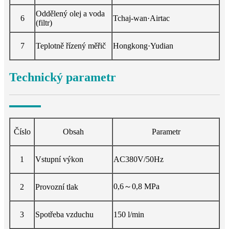
Oddělený olej a voda
6
Tchaj-wan·Airtac
(filtr)
7
Teplotně řízený měřič
Hongkong·Yudian
Technický parametr
Číslo
Obsah
Parametr
1
Vstupní výkon
AC380V/50Hz
0,6～0,8 MPa
2
Provozní tlak
3
Spotřeba vzduchu
150 l/min