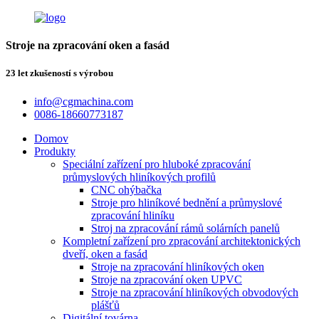
Stroje na zpracování oken a fasád
23 let zkušeností s výrobou
info@cgmachina.com
0086-18660773187
Domov
Produkty
Speciální zařízení pro hluboké zpracování
průmyslových hliníkových profilů
CNC ohýbačka
Stroje pro hliníkové bednění a průmyslové
zpracování hliníku
Stroj na zpracování rámů solárních panelů
Kompletní zařízení pro zpracování architektonických
dveří, oken a fasád
Stroje na zpracování hliníkových oken
Stroje na zpracování oken UPVC
Stroje na zpracování hliníkových obvodových
plášťů
Digitální továrna