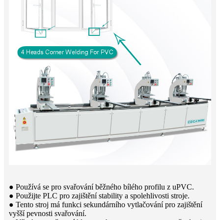
● Používá se pro svařování běžného bílého profilu z uPVC.
● Použijte PLC pro zajištění stability a spolehlivosti stroje.
● Tento stroj má funkci sekundárního vytlačování pro zajištění
vyšší pevnosti svařování.