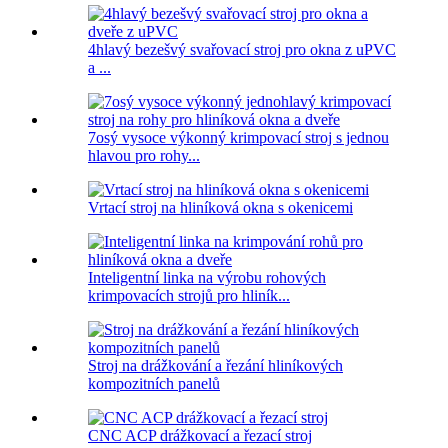
4hlavý bezešvý svařovací stroj pro okna z uPVC
a ...
7osý vysoce výkonný krimpovací stroj s jednou
hlavou pro rohy...
Vrtací stroj na hliníková okna s okenicemi
Inteligentní linka na výrobu rohových
krimpovacích strojů pro hliník...
Stroj na drážkování a řezání hliníkových
kompozitních panelů
CNC ACP drážkovací a řezací stroj