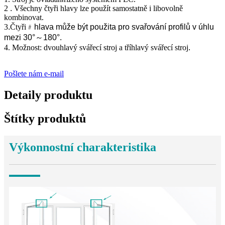
2
.
Všechny čtyři hlavy lze použít samostatně i libovolně
kombinovat.
3
.
Čtyři
﹟
hlava může být použita pro svařování profilů v úhlu
mezi 30°
～
180°.
4. Možnost: dvouhlavý svářecí stroj a tříhlavý svářecí stroj
.
Pošlete nám e-mail
Detaily produktu
Štítky produktů
Výkonnostní charakteristika