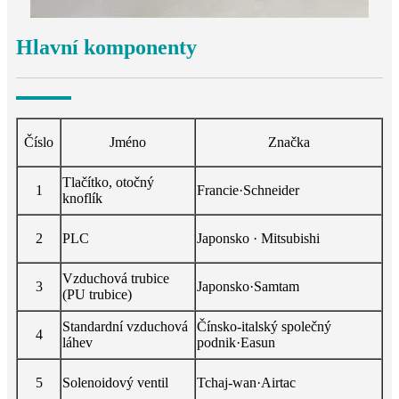
Hlavní komponenty
Číslo
Jméno
Značka
Tlačítko, otočný
1
Francie·Schneider
knoflík
2
PLC
Japonsko · Mitsubishi
Vzduchová trubice
3
Japonsko·Samtam
(PU trubice)
Standardní vzduchová
Čínsko-italský společný
4
láhev
podnik·Easun
5
Solenoidový ventil
Tchaj-wan·Airtac