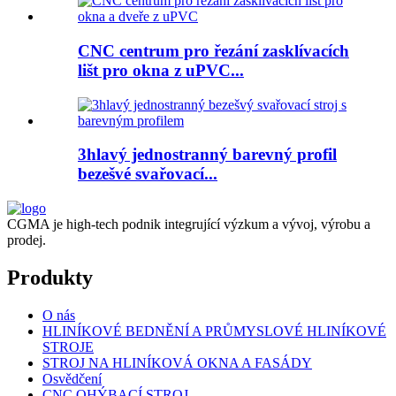
CNC centrum pro řezání zasklívacích
lišt pro okna z uPVC...
3hlavý jednostranný barevný profil
bezešvé svařovací...
CGMA je high-tech podnik integrující výzkum a vývoj, výrobu a
prodej.
Produkty
O nás
HLINÍKOVÉ BEDNĚNÍ A PRŮMYSLOVÉ HLINÍKOVÉ
STROJE
STROJ NA HLINÍKOVÁ OKNA A FASÁDY
Osvědčení
CNC OHÝBACÍ STROJ