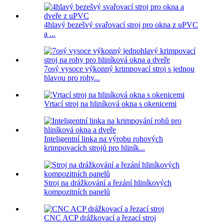
4hlavý bezešvý svařovací stroj pro okna z uPVC
a ...
7osý vysoce výkonný krimpovací stroj s jednou
hlavou pro rohy...
Vrtací stroj na hliníková okna s okenicemi
Inteligentní linka na výrobu rohových
krimpovacích strojů pro hliník...
Stroj na drážkování a řezání hliníkových
kompozitních panelů
CNC ACP drážkovací a řezací stroj