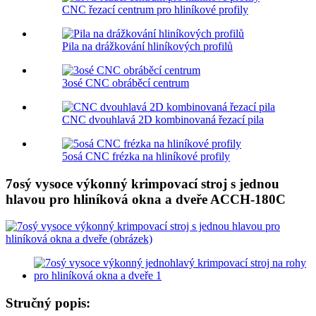
CNC řezací centrum pro hliníkové profily
Pila na drážkování hliníkových profilů
3osé CNC obráběcí centrum
CNC dvouhlavá 2D kombinovaná řezací pila
5osá CNC frézka na hliníkové profily
7osý vysoce výkonný krimpovací stroj s jednou
hlavou pro hliníková okna a dveře ACCH-180C
Stručný popis: