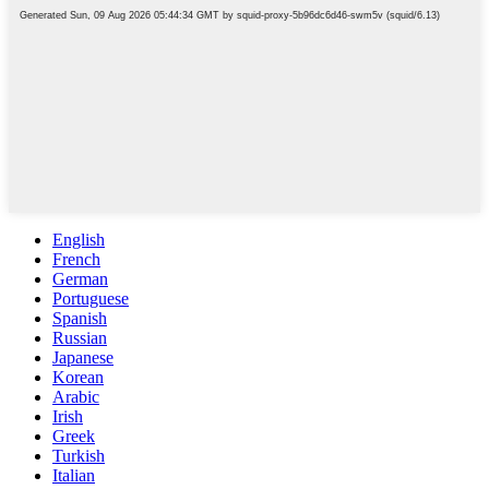
English
French
German
Portuguese
Spanish
Russian
Japanese
Korean
Arabic
Irish
Greek
Turkish
Italian