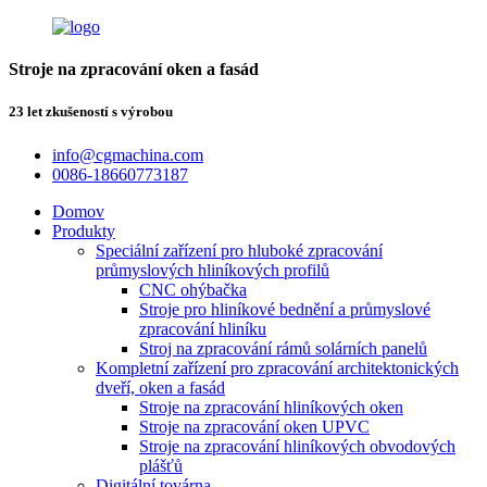
Stroje na zpracování oken a fasád
23 let zkušeností s výrobou
info@cgmachina.com
0086-18660773187
Domov
Produkty
Speciální zařízení pro hluboké zpracování
průmyslových hliníkových profilů
CNC ohýbačka
Stroje pro hliníkové bednění a průmyslové
zpracování hliníku
Stroj na zpracování rámů solárních panelů
Kompletní zařízení pro zpracování architektonických
dveří, oken a fasád
Stroje na zpracování hliníkových oken
Stroje na zpracování oken UPVC
Stroje na zpracování hliníkových obvodových
plášťů
Digitální továrna