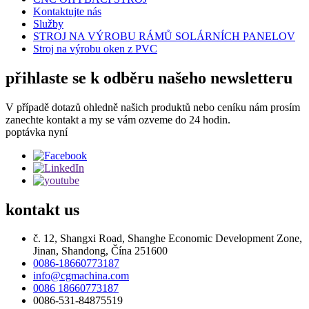
Kontaktujte nás
Služby
STROJ NA VÝROBU RÁMŮ SOLÁRNÍCH PANELOV
Stroj na výrobu oken z PVC
přihlaste se k odběru našeho newsletteru
V případě dotazů ohledně našich produktů nebo ceníku nám prosím
zanechte kontakt a my se vám ozveme do 24 hodin.
poptávka nyní
kontakt
us
č. 12, Shangxi Road, Shanghe Economic Development Zone,
Jinan, Shandong, Čína 251600
0086-18660773187
info@cgmachina.com
0086 18660773187
0086-531-84875519