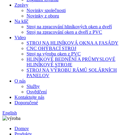
Zprávy
Novinky společnosti
Novinky z oboru
Na klíč
Stroj na zpracování hliníkových oken a dveří
Stroj na zpracování oken a dveří z PVC
Video
STROJ NA HLINÍKOVÁ OKNA A FASÁDY
CNC OHÝBACÍ STROJ
Stroj na výrobu oken z PVC
HLINÍKOVÉ BEDNĚNÍ A PRŮMYSLOVÉ
HLINÍKOVÉ STROJE
STROJ NA VÝROBU RÁMŮ SOLÁRNÍCH
PANELOV
O nás
Služby
Osvědčení
Kontaktujte nás
Doporučené
English
Domov
Produkty