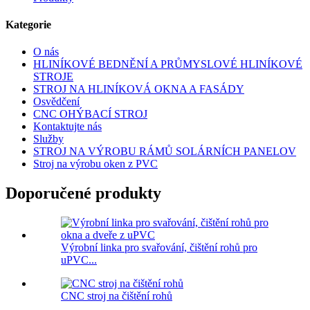
Kategorie
O nás
HLINÍKOVÉ BEDNĚNÍ A PRŮMYSLOVÉ HLINÍKOVÉ
STROJE
STROJ NA HLINÍKOVÁ OKNA A FASÁDY
Osvědčení
CNC OHÝBACÍ STROJ
Kontaktujte nás
Služby
STROJ NA VÝROBU RÁMŮ SOLÁRNÍCH PANELOV
Stroj na výrobu oken z PVC
Doporučené produkty
Výrobní linka pro svařování, čištění rohů pro
uPVC...
CNC stroj na čištění rohů