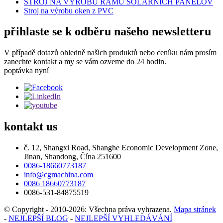
STROJ NA VÝROBU RÁMŮ SOLÁRNÍCH PANELOV
Stroj na výrobu oken z PVC
přihlaste se k odběru našeho newsletteru
V případě dotazů ohledně našich produktů nebo ceníku nám prosím
zanechte kontakt a my se vám ozveme do 24 hodin.
poptávka nyní
kontakt
us
č. 12, Shangxi Road, Shanghe Economic Development Zone,
Jinan, Shandong, Čína 251600
0086-18660773187
info@cgmachina.com
0086 18660773187
0086-531-84875519
© Copyright - 2010-2026: Všechna práva vyhrazena.
Mapa stránek
-
NEJLEPŠÍ BLOG
-
NEJLEPŠÍ VYHLEDÁVÁNÍ