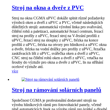
Stroj na okna a dveře z PVC
Stroj na okna CGMA uPVC dokáže splnit různé požadavky
výrobců oken a dveří z uPVC a PVC, včetně následujících
důležitých strojů: automatická výrobní linka pro svařování,
čištění rohů a paletizaci, automatické řezací centrum, řezací
stroj na profily z uPVC, řezací stroj na V-řezání profilů z
uPVC, řezací stroj na sloupky z uPVC, frézka na konce
profilů z uPVC, frézka na otvory pro hliníková a uPVC okna
a dveře, frézka na vodní drážky pro profily z uPVC, řezačka
zasklívacích lišt z uPVC, svářečka oken a dveří z uPVC,
CNC stroj na čištění rohů oken a dveří z uPVC, vrtačka na
šrouby do výztuže pro okna a dveře z uPVC, lis na stříhání
ocelové výztuže atd.
více
Stroj na rámování solárních panelů
Společnost CGMA je profesionální dodavatel strojů na
výrobu hliníkových rámů pro fotovoltaické panely, včetně
plně automatických linek na výrobu rámů pro krátké a dlouhé