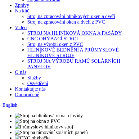
Zprávy
Na klíč
Stroj na zpracování hliníkových oken a dveří
Stroj na zpracování oken a dveří z PVC
Video
STROJ NA HLINÍKOVÁ OKNA A FASÁDY
CNC OHÝBACÍ STROJ
Stroj na výrobu oken z PVC
HLINÍKOVÉ BEDNĚNÍ A PRŮMYSLOVÉ
HLINÍKOVÉ STROJE
STROJ NA VÝROBU RÁMŮ SOLÁRNÍCH
PANELOV
O nás
Služby
Osvědčení
Kontaktujte nás
Doporučené
English