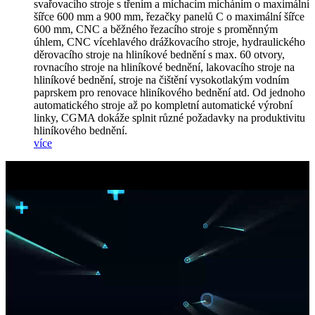
svařovacího stroje s třením a míchacím mícháním o maximální
šířce 600 mm a 900 mm, řezačky panelů C o maximální šířce
600 mm, CNC a běžného řezacího stroje s proměnným
úhlem, CNC vícehlavého drážkovacího stroje, hydraulického
děrovacího stroje na hliníkové bednění s max. 60 otvory,
rovnacího stroje na hliníkové bednění, lakovacího stroje na
hliníkové bednění, stroje na čištění vysokotlakým vodním
paprskem pro renovace hliníkového bednění atd. Od jednoho
automatického stroje až po kompletní automatické výrobní
linky, CGMA dokáže splnit různé požadavky na produktivitu
hliníkového bednění.
více