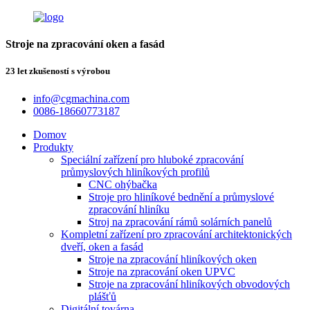
Stroje na zpracování oken a fasád
23 let zkušeností s výrobou
info@cgmachina.com
0086-18660773187
Domov
Produkty
Speciální zařízení pro hluboké zpracování
průmyslových hliníkových profilů
CNC ohýbačka
Stroje pro hliníkové bednění a průmyslové
zpracování hliníku
Stroj na zpracování rámů solárních panelů
Kompletní zařízení pro zpracování architektonických
dveří, oken a fasád
Stroje na zpracování hliníkových oken
Stroje na zpracování oken UPVC
Stroje na zpracování hliníkových obvodových
plášťů
Digitální továrna