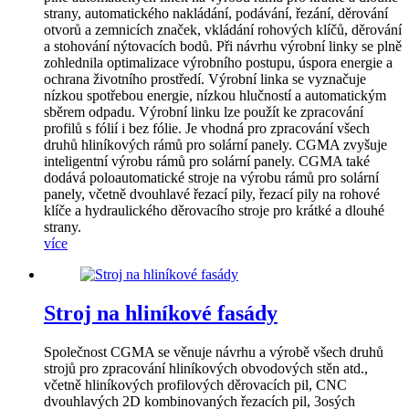
strany, automatického nakládání, podávání, řezání, děrování
otvorů a zemnicích značek, vkládání rohových klíčů, děrování
a stohování nýtovacích bodů. Při návrhu výrobní linky se plně
zohlednila optimalizace výrobního postupu, úspora energie a
ochrana životního prostředí. Výrobní linka se vyznačuje
nízkou spotřebou energie, nízkou hlučností a automatickým
sběrem odpadu. Výrobní linku lze použít ke zpracování
profilů s fólií i bez fólie. Je vhodná pro zpracování všech
druhů hliníkových rámů pro solární panely. CGMA zvyšuje
inteligentní výrobu rámů pro solární panely. CGMA také
dodává poloautomatické stroje na výrobu rámů pro solární
panely, včetně dvouhlavé řezací pily, řezací pily na rohové
klíče a hydraulického děrovacího stroje pro krátké a dlouhé
strany.
více
Stroj na hliníkové fasády
Společnost CGMA se věnuje návrhu a výrobě všech druhů
strojů pro zpracování hliníkových obvodových stěn atd.,
včetně hliníkových profilových děrovacích pil, CNC
dvouhlavých 2D kombinovaných řezacích pil, 3osých