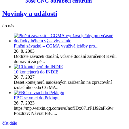
3osé CNC obráběcí centrum
Novinky a události
do nás
Plnění závazků – CGMA využívá jeřáby pro...
26. 8. 2003
Dodržte závazek dodání, včasné dodání zaručeno! Kvůli
dopravní zácpě...
10 kontejnerů do INDIE
26. 7. 2027
Deset kontejnerů naložených zařízením na zpracování
izolačního skla CGMA...
FBC se vrací do Pekingu
26. 7. 2023
https://mp.weixin.qq.com/s/eJnofJDx071rF1J92aFk9w
Pozdrav: Návrat FBC...
číst dále