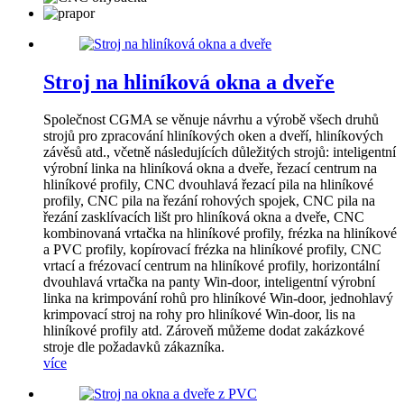
Stroj na hliníková okna a dveře
Společnost CGMA se věnuje návrhu a výrobě všech druhů
strojů pro zpracování hliníkových oken a dveří, hliníkových
závěsů atd., včetně následujících důležitých strojů: inteligentní
výrobní linka na hliníková okna a dveře, řezací centrum na
hliníkové profily, CNC dvouhlavá řezací pila na hliníkové
profily, CNC pila na řezání rohových spojek, CNC pila na
řezání zasklívacích lišt pro hliníková okna a dveře, CNC
kombinovaná vrtačka na hliníkové profily, frézka na hliníkové
a PVC profily, kopírovací frézka na hliníkové profily, CNC
vrtací a frézovací centrum na hliníkové profily, horizontální
dvouhlavá vrtačka na panty Win-door, inteligentní výrobní
linka na krimpování rohů pro hliníkové Win-door, jednohlavý
krimpovací stroj na rohy pro hliníkové Win-door, lis na
hliníkové profily atd. Zároveň můžeme dodat zakázkové
stroje dle požadavků zákazníka.
více