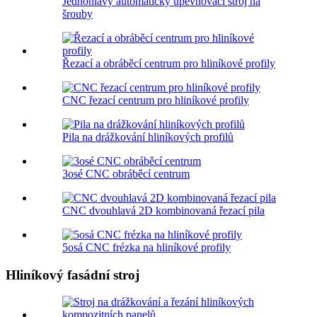
Jednohlavý automatický upevňovací stroj na
šrouby
Řezací a obráběcí centrum pro hliníkové profily
CNC řezací centrum pro hliníkové profily
Pila na drážkování hliníkových profilů
3osé CNC obráběcí centrum
CNC dvouhlavá 2D kombinovaná řezací pila
5osá CNC frézka na hliníkové profily
Hliníkový fasádní stroj