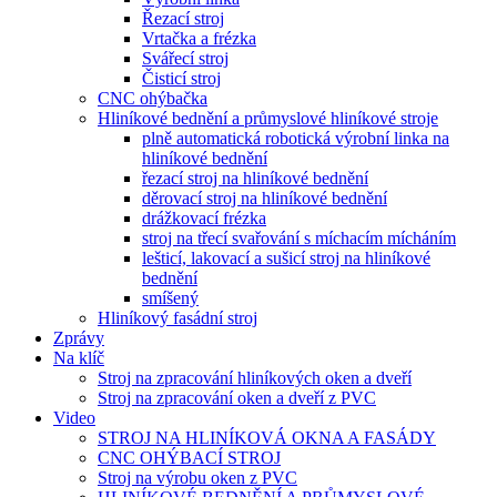
Řezací stroj
Vrtačka a frézka
Svářecí stroj
Čisticí stroj
CNC ohýbačka
Hliníkové bednění a průmyslové hliníkové stroje
plně automatická robotická výrobní linka na
hliníkové bednění
řezací stroj na hliníkové bednění
děrovací stroj na hliníkové bednění
drážkovací frézka
stroj na třecí svařování s míchacím mícháním
lešticí, lakovací a sušicí stroj na hliníkové
bednění
smíšený
Hliníkový fasádní stroj
Zprávy
Na klíč
Stroj na zpracování hliníkových oken a dveří
Stroj na zpracování oken a dveří z PVC
Video
STROJ NA HLINÍKOVÁ OKNA A FASÁDY
CNC OHÝBACÍ STROJ
Stroj na výrobu oken z PVC