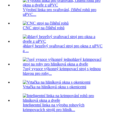
Výrobní linka pro svařování, čištění rohů pro
uPVC...
CNC stroj na čištění rohů
4hlavý bezešvý svařovací stroj pro okna z uPVC
a ...
7osý vysoce výkonný krimpovací stroj s jednou
hlavou pro rohy...
Vrtačka na hliníková okna s okenicemi
Inteligentní linka na výrobu rohových
krimpovacích strojů pro hliník...