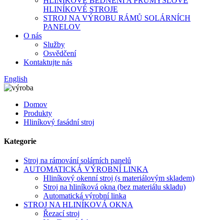
HLINÍKOVÉ BEDNĚNÍ A PRŮMYSLOVÉ
HLINÍKOVÉ STROJE
STROJ NA VÝROBU RÁMŮ SOLÁRNÍCH
PANELOV
O nás
Služby
Osvědčení
Kontaktujte nás
English
Domov
Produkty
Hliníkový fasádní stroj
Kategorie
Stroj na rámování solárních panelů
AUTOMATICKÁ VÝROBNÍ LINKA
Hliníkový okenní stroj (s materiálovým skladem)
Stroj na hliníková okna (bez materiálu skladu)
Automatická výrobní linka
STROJ NA HLINÍKOVÁ OKNA
Řezací stroj