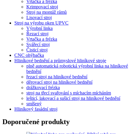
Vrtačka a frézka
Krimpovací stroj
Stroj na montáž rámů
Lisovací stroj
Stroj na výrobu oken UPVC
Výrobní linka
Řezací stroj
Vrtačka a frézka
Svářecí stroj
Čisticí stroj
CNC ohýbačka
Hliníkové bednění a průmyslové hliníkové stroje
plně automatická robotická výrobní linka na hliníkové
bednění
řezací stroj na hliníkové bednění
děrovací stroj na hliníkové bednění
drážkovací frézka
stroj na třecí svařování s míchacím mícháním
lešticí, lakovací a sušicí stroj na hliníkové bednění
smíšený
Hliníkový fasádní stroj
Doporučené produkty