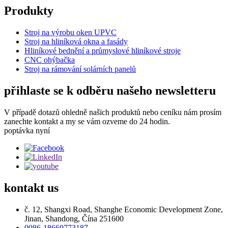
Produkty
Stroj na výrobu oken UPVC
Stroj na hliníková okna a fasády
Hliníkové bednění a průmyslové hliníkové stroje
CNC ohýbačka
Stroj na rámování solárních panelů
přihlaste se k odběru našeho newsletteru
V případě dotazů ohledně našich produktů nebo ceníku nám prosím
zanechte kontakt a my se vám ozveme do 24 hodin.
poptávka nyní
kontakt
us
č. 12, Shangxi Road, Shanghe Economic Development Zone,
Jinan, Shandong, Čína 251600
0086-18660773187