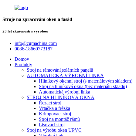
Stroje na zpracování oken a fasád
23 let zkušeností s výrobou
info@cgmachina.com
0086-18660773187
Domov
Produkty
Stroj na rámování solárních panelů
AUTOMATICKÁ VÝROBNÍ LINKA
Hliníkový okenní stroj (s materiálovým skladem)
Stroj na hliníková okna (bez materiálu skladu)
Automatická výrobní linka
STROJ NA HLINÍKOVÁ OKNA
Řezací stroj
Vrtačka a frézka
Krimpovací stroj
Stroj na montáž rámů
Lisovací stroj
Stroj na výrobu oken UPVC
Výrobní linka