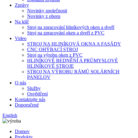
Zprávy
Novinky společnosti
Novinky z oboru
Na klíč
Stroj na zpracování hliníkových oken a dveří
Stroj na zpracování oken a dveří z PVC
Video
STROJ NA HLINÍKOVÁ OKNA A FASÁDY
CNC OHÝBACÍ STROJ
Stroj na výrobu oken z PVC
HLINÍKOVÉ BEDNĚNÍ A PRŮMYSLOVÉ
HLINÍKOVÉ STROJE
STROJ NA VÝROBU RÁMŮ SOLÁRNÍCH
PANELOV
O nás
Služby
Osvědčení
Kontaktujte nás
Doporučené
English
Domov
Produkty