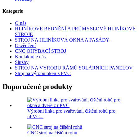
Kategorie
O nás
HLINÍKOVÉ BEDNĚNÍ A PRŮMYSLOVÉ HLINÍKOVÉ
STROJE
STROJ NA HLINÍKOVÁ OKNA A FASÁDY
Osvědčení
CNC OHÝBACÍ STROJ
Kontaktujte nás
Služby
STROJ NA VÝROBU RÁMŮ SOLÁRNÍCH PANELOV
Stroj na výrobu oken z PVC
Doporučené produkty
Výrobní linka pro svařování, čištění rohů pro
uPVC...
CNC stroj na čištění rohů