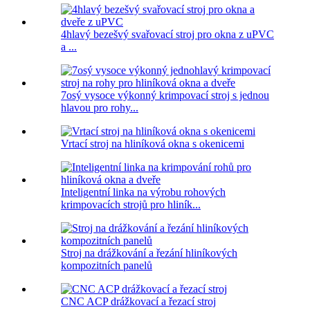
4hlavý bezešvý svařovací stroj pro okna z uPVC
a ...
7osý vysoce výkonný krimpovací stroj s jednou
hlavou pro rohy...
Vrtací stroj na hliníková okna s okenicemi
Inteligentní linka na výrobu rohových
krimpovacích strojů pro hliník...
Stroj na drážkování a řezání hliníkových
kompozitních panelů
CNC ACP drážkovací a řezací stroj