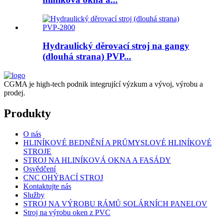
Hydraulický děrovací stroj na gangy
(dlouhá strana) PVP...
CGMA je high-tech podnik integrující výzkum a vývoj, výrobu a
prodej.
Produkty
O nás
HLINÍKOVÉ BEDNĚNÍ A PRŮMYSLOVÉ HLINÍKOVÉ
STROJE
STROJ NA HLINÍKOVÁ OKNA A FASÁDY
Osvědčení
CNC OHÝBACÍ STROJ
Kontaktujte nás
Služby
STROJ NA VÝROBU RÁMŮ SOLÁRNÍCH PANELOV
Stroj na výrobu oken z PVC