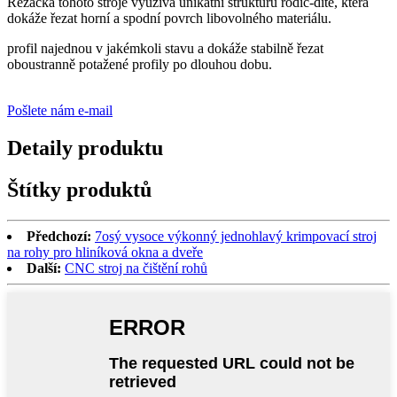
Řezačka tohoto stroje využívá unikátní strukturu rodič-dítě, která
dokáže řezat horní a spodní povrch libovolného materiálu.
profil najednou v jakémkoli stavu a dokáže stabilně řezat
oboustranně potažené profily po dlouhou dobu.
Pošlete nám e-mail
Detaily produktu
Štítky produktů
Předchozí:
7osý vysoce výkonný jednohlavý krimpovací stroj
na rohy pro hliníková okna a dveře
Další:
CNC stroj na čištění rohů