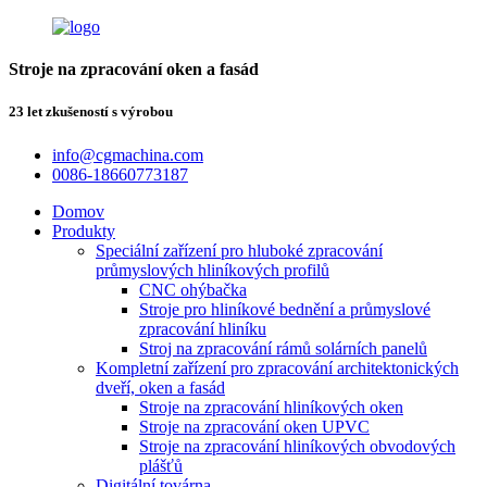
Stroje na zpracování oken a fasád
23 let zkušeností s výrobou
info@cgmachina.com
0086-18660773187
Domov
Produkty
Speciální zařízení pro hluboké zpracování
průmyslových hliníkových profilů
CNC ohýbačka
Stroje pro hliníkové bednění a průmyslové
zpracování hliníku
Stroj na zpracování rámů solárních panelů
Kompletní zařízení pro zpracování architektonických
dveří, oken a fasád
Stroje na zpracování hliníkových oken
Stroje na zpracování oken UPVC
Stroje na zpracování hliníkových obvodových
plášťů
Digitální továrna