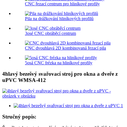
CNC řezací centrum pro hliníkové profily
Pila na drážkování hliníkových profilů
3osé CNC obráběcí centrum
CNC dvouhlavá 2D kombinovaná řezací pila
5osá CNC frézka na hliníkové profily
4hlavý bezešvý svařovací stroj pro okna a dveře z
uPVC WMSA-412
Stručný popis: